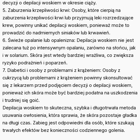
decyzji o depilacji woskiem w okresie ciąży.
5. Zaburzenia krzepliwości krwi: Osoby, które cierpią na
zaburzenia krzepliwości krwi lub przyjmują leki rozrzedzające
krew, powinny unikać depilacji woskiem, ponieważ może to
prowadzić do nadmiernych siniaków lub krwawień.
6. Świeże opalanie lub opalenizna: Depilacja woskiem nie jest
zalecana tuż po intensywnym opalaniu, zarówno na słońcu, jak
i w solarium. Skóra jest wtedy bardziej wrażliwa, co zwiększa
ryzyko podrażnień i poparzeń.
7. Diabetici i osoby z problemami z krążeniem: Osoby z
cukrzycą lub problemami z krążeniem powinny skonsultować
się z lekarzem przed podjęciem decyzji o depilacji woskiem,
ponieważ ich skóra może być bardziej podatna na uszkodzenia
i trudniej się goić.
Depilacja woskiem to skuteczna, szybka i długotrwała metoda
usuwania owłosienia, która sprawia, że skóra pozostaje gładka
na długi czas. Zabieg jest odpowiedni dla osób, które szukają
trwałych efektów bez konieczności codziennego golenia.