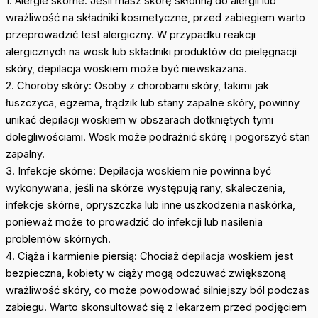
1. Alergie skórne: Jeśli masz skórę skłonną do alergii lub
wrażliwość na składniki kosmetyczne, przed zabiegiem warto
przeprowadzić test alergiczny. W przypadku reakcji
alergicznych na wosk lub składniki produktów do pielęgnacji
skóry, depilacja woskiem może być niewskazana.
2. Choroby skóry: Osoby z chorobami skóry, takimi jak
łuszczyca, egzema, trądzik lub stany zapalne skóry, powinny
unikać depilacji woskiem w obszarach dotkniętych tymi
dolegliwościami. Wosk może podrażnić skórę i pogorszyć stan
zapalny.
3. Infekcje skórne: Depilacja woskiem nie powinna być
wykonywana, jeśli na skórze występują rany, skaleczenia,
infekcje skórne, opryszczka lub inne uszkodzenia naskórka,
ponieważ może to prowadzić do infekcji lub nasilenia
problemów skórnych.
4. Ciąża i karmienie piersią: Chociaż depilacja woskiem jest
bezpieczna, kobiety w ciąży mogą odczuwać zwiększoną
wrażliwość skóry, co może powodować silniejszy ból podczas
zabiegu. Warto skonsultować się z lekarzem przed podjęciem